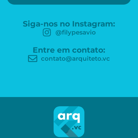
Siga-nos no Instagram:
@filypesavio
Entre em contato:
contato@arquiteto.vc